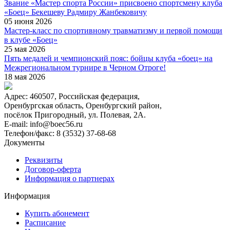
Звание «Мастер спорта России» присвоено спортсмену клуба
«Боец» Бекешеву Радмиру Жанбековичу
05 июня 2026
Мастер-класс по спортивному травматизму и первой помощи
в клубе «Боец»
25 мая 2026
Пять медалей и чемпионский пояс: бойцы клуба «боец» на
Межрегиональном турнире в Черном Отроге!
18 мая 2026
Адрес:
460507, Российская федерация,
Оренбургская область, Оренбургский район,
посёлок Пригородный, ул. Полевая, 2А.
E-mail:
info@boec56.ru
Телефон/факс:
8 (3532) 37-68-68
Документы
Реквизиты
Договор-оферта
Информация о партнерах
Информация
Купить абонемент
Расписание