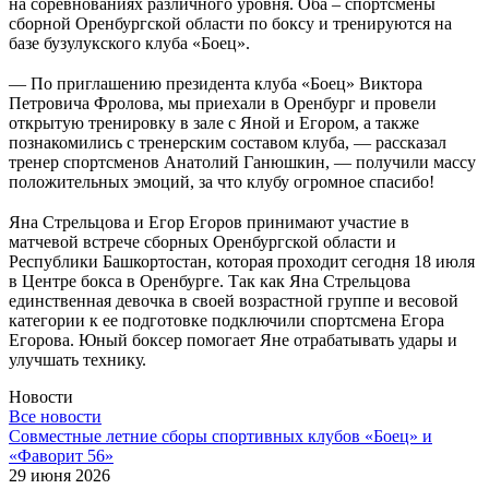
на соревнованиях различного уровня. Оба – спортсмены
сборной Оренбургской области по боксу и тренируются на
базе бузулукского клуба «Боец».
⠀
— По приглашению президента клуба «Боец» Виктора
Петровича Фролова, мы приехали в Оренбург и провели
открытую тренировку в зале с Яной и Егором, а также
познакомились с тренерским составом клуба, — рассказал
тренер спортсменов Анатолий Ганюшкин, — получили массу
положительных эмоций, за что клубу огромное спасибо!
⠀
Яна Стрельцова и Егор Егоров принимают участие в
матчевой встрече сборных Оренбургской области и
Республики Башкортостан, которая проходит сегодня 18 июля
в Центре бокса в Оренбурге. Так как Яна Стрельцова
единственная девочка в своей возрастной группе и весовой
категории к ее подготовке подключили спортсмена Егора
Егорова. Юный боксер помогает Яне отрабатывать удары и
улучшать технику.
Новости
Все новости
Cовместные летние сборы спортивных клубов «Боец» и
«Фаворит 56»
29 июня 2026