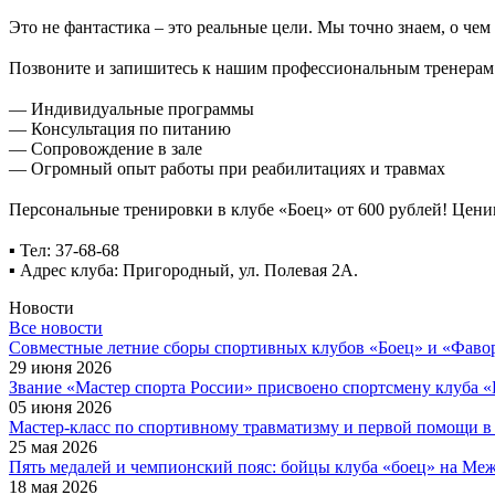
⠀
Это не фантастика – это реальные цели. Мы точно знаем, о чем
⠀
Позвоните и запишитесь к нашим профессиональным тренерам
⠀
— Индивидуальные программы
— Консультация по питанию
— Сопровождение в зале
— Огромный опыт работы при реабилитациях и травмах
⠀
Персональные тренировки в клубе «Боец» от 600 рублей! Цени
⠀
▪ Тел: 37-68-68
▪ Адрес клуба: Пригородный, ул. Полевая 2А.
Новости
Все новости
Cовместные летние сборы спортивных клубов «Боец» и «Фаво
29 июня 2026
Звание «Мастер спорта России» присвоено спортсмену клуба 
05 июня 2026
Мастер-класс по спортивному травматизму и первой помощи в
25 мая 2026
Пять медалей и чемпионский пояс: бойцы клуба «боец» на Ме
18 мая 2026