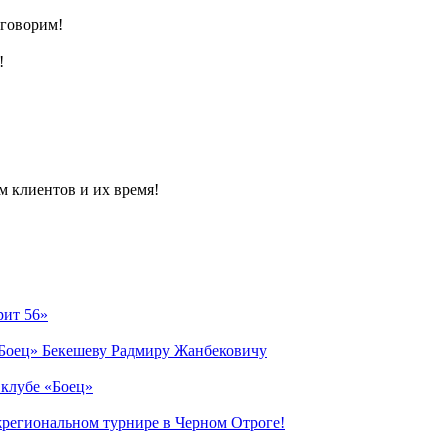
 говорим!
!
м клиентов и их время!
рит 56»
«Боец» Бекешеву Радмиру Жанбековичу
 клубе «Боец»
жрегиональном турнире в Черном Отроге!