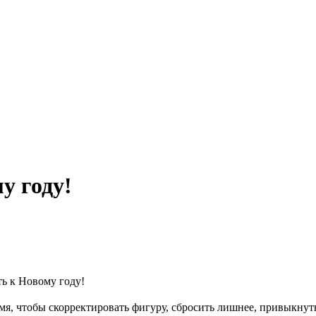
у году!
ть к Новому году!
мя, чтобы скорректировать фигуру, сбросить лишнее, привыкну