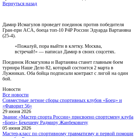
Вернуться назад
Дамир Исмагулов проведет поединок против победителя
Гран-при ACA, боеца топ-10 P4P России Эдуарда Вартаняна
(25-4).
«Пожалуй, пора выйти в клетку. Москва,
встречай!» — написал Дамир в своих соцсетях.
Поединок Исмагулова и Вартаняна станет главным боем
турнира Наше Дело 82, который состоится 2 марта в
Лужниках. Оба бойца подписали контракт с лигой на один
бой.
Новости
Все новости
Cовместные летние сборы спортивных клубов «Боец» и
«Фаворит 56»
29 июня 2026
Звание «Мастер спорта России» присвоено спортсмену клуба
«Боец» Бекешеву Радмиру Жанбековичу
05 июня 2026
Мастер-класс по спортивному травматизму и первой помощи