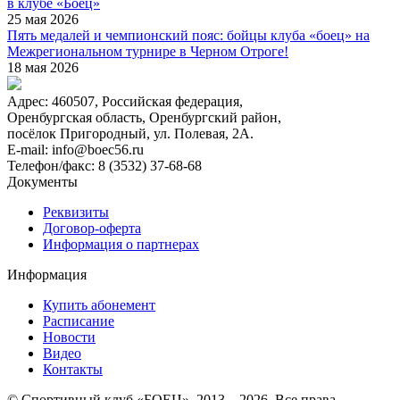
в клубе «Боец»
25 мая 2026
Пять медалей и чемпионский пояс: бойцы клуба «боец» на
Межрегиональном турнире в Черном Отроге!
18 мая 2026
Адрес:
460507, Российская федерация,
Оренбургская область, Оренбургский район,
посёлок Пригородный, ул. Полевая, 2А.
E-mail:
info@boec56.ru
Телефон/факс:
8 (3532) 37-68-68
Документы
Реквизиты
Договор-оферта
Информация о партнерах
Информация
Купить абонемент
Расписание
Новости
Видео
Контакты
© Спортивный клуб «БОЕЦ», 2013—2026. Все права