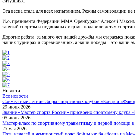
ситуациях.
Эта весна стала для всех испытанием. Режим самоизоляции не 
И.о. президента Федерации ММА Оренбуржья Алексей Максимов 
занятий спортом и подвижных игр мы подарили детям спортинв
Дорогие ребята, за много лет нашей дружбы мы стараемся пока
наших турнирах и соревнованиях, а наши победы – это ваши эм
Новости
Все новости
Cовместные летние сборы спортивных клубов «Боец» и «Фаво
29 июня 2026
Звание «Мастер спорта России» присвоено спортсмену клуба 
05 июня 2026
Мастер-класс по спортивному травматизму и первой помощи в
25 мая 2026
Пять медалей и чемпионский пояс: бойцы клуба «боец» на Ме