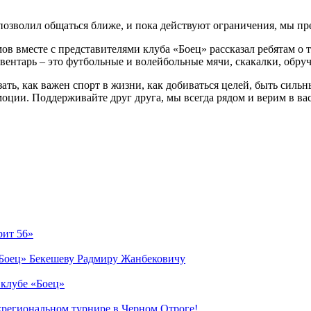
позволил общаться ближе, и пока действуют ограничения, мы пр
вместе с представителями клуба «Боец» рассказал ребятам о т
ентарь – это футбольные и волейбольные мячи, скакалки, обруч
зать, как важен спорт в жизни, как добиваться целей, быть сил
оции. Поддерживайте друг друга, мы всегда рядом и верим в вас
рит 56»
«Боец» Бекешеву Радмиру Жанбековичу
 клубе «Боец»
жрегиональном турнире в Черном Отроге!