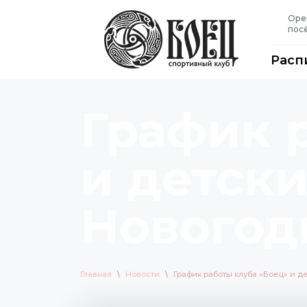
Оре
посё
Расп
График 
и детски
Новогод
Главная
\
Новости
\
График работы клуба «Боец» и д