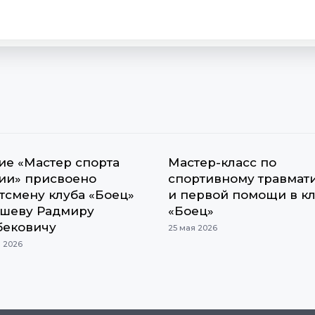
ие «Мастер спорта
Мастер-класс по
ии» присвоено
спортивному травмат
тсмену клуба «Боец»
и первой помощи в к
шеву Радмиру
«Боец»
ековичу
25 мая 2026
 2026