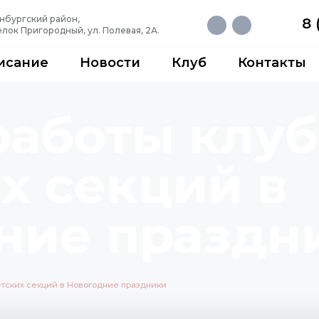
нбургский район,
8 
лок Пригородный, ул. Полевая, 2А.
исание
Новости
Клуб
Контакты
работы клуб
х секций в
ние праздн
етских секций в Новогодние праздники