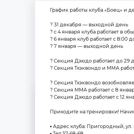
График работы клуба «Боец» и д
? 31 декабря — выходной день
? с 4 января клуба работает в о
? 6 января клуб работает с 8:00 д
? 7 января — выходной день
? Секция Дзюдо работает до 29 
? Секция Тхэквондо и ММА работ
? Секция Тхэквондо возобновляетс
? Секция ММА работает с 8 янва
? Секция Дзюдо работает с 12 я
Приходите на тренировки! Начин
▪ Адрес клуба: Пригородный, ул.
▪ Тел:37-68-68