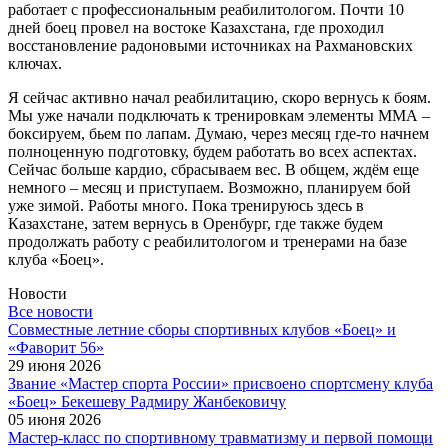
работает с профессиональным реабилитологом. Почти 10
дней боец провел на востоке Казахстана, где проходил
восстановление радоновыми источниках на Рахмановских
ключах.
Я сейчас активно начал реабилитацию, скоро вернусь к боям.
Мы уже начали подключать к тренировкам элементы ММА –
боксируем, бьем по лапам. Думаю, через месяц где-то начнем
полноценную подготовку, будем работать во всех аспектах.
Сейчас больше кардио, сбрасываем вес. В общем, ждём еще
немного – месяц и приступаем. Возможно, планируем бой
уже зимой. Работы много. Пока тренируюсь здесь в
Казахстане, затем вернусь в Оренбург, где также будем
продолжать работу с реабилитологом и тренерами на базе
клуба «Боец».
Новости
Все новости
Cовместные летние сборы спортивных клубов «Боец» и
«Фаворит 56»
29 июня 2026
Звание «Мастер спорта России» присвоено спортсмену клуба
«Боец» Бекешеву Радмиру Жанбековичу
05 июня 2026
Мастер-класс по спортивному травматизму и первой помощи