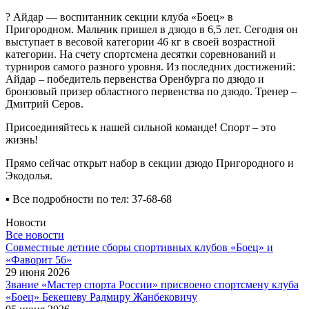
? Айдар — воспитанник секции клуба «Боец» в
Пригородном. Мальчик пришел в дзюдо в 6,5 лет. Сегодня он
выступает в весовой категории 46 кг в своей возрастной
категории. На счету спортсмена десятки соревнований и
турниров самого разного уровня. Из последних достижений:
Айдар – победитель первенства Оренбурга по дзюдо и
бронзовый призер областного первенства по дзюдо. Тренер –
Дмитрий Серов.
Присоединяйтесь к нашей сильной команде! Спорт – это
жизнь!
Прямо сейчас открыт набор в секции дзюдо Пригородного и
Экодолья.
▪ Все подробности по тел: 37-68-68
Новости
Все новости
Cовместные летние сборы спортивных клубов «Боец» и
«Фаворит 56»
29 июня 2026
Звание «Мастер спорта России» присвоено спортсмену клуба
«Боец» Бекешеву Радмиру Жанбековичу