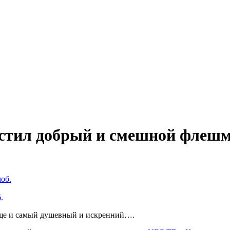
устил добрый и смешной флешм
.
еще и самый душевный и искренний….