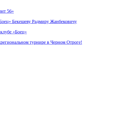
рит 56»
«Боец» Бекешеву Радмиру Жанбековичу
 клубе «Боец»
жрегиональном турнире в Черном Отроге!