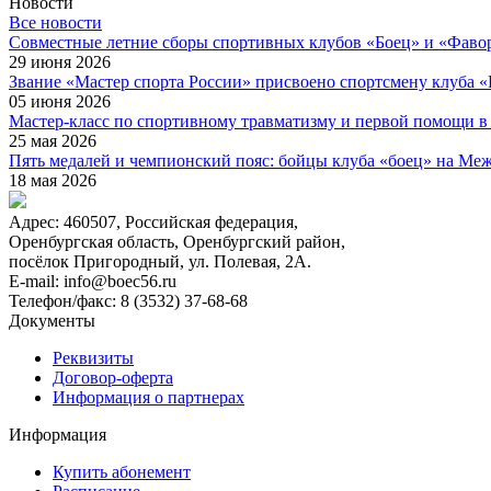
Новости
Все новости
Cовместные летние сборы спортивных клубов «Боец» и «Фаво
29 июня 2026
Звание «Мастер спорта России» присвоено спортсмену клуба 
05 июня 2026
Мастер-класс по спортивному травматизму и первой помощи в
25 мая 2026
Пять медалей и чемпионский пояс: бойцы клуба «боец» на Ме
18 мая 2026
Адрес:
460507, Российская федерация,
Оренбургская область, Оренбургский район,
посёлок Пригородный, ул. Полевая, 2А.
E-mail:
info@boec56.ru
Телефон/факс:
8 (3532) 37-68-68
Документы
Реквизиты
Договор-оферта
Информация о партнерах
Информация
Купить абонемент